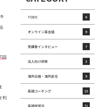
テキ
TOEIC
6
る
オンライン英会話
9
受講者インタビュー
7
下回
法人向け研修
3
海外出張・海外赴任
9
ま
英語コーチング
15
を判
英語学習法
71