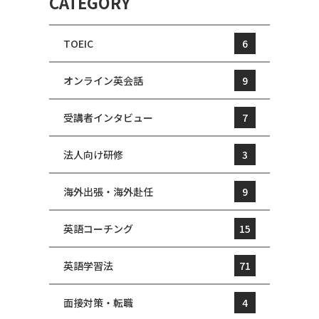
CATEGORY
TOEIC
6
オンライン英会話
9
受講者インタビュー
7
法人向け研修
3
海外出張・海外赴任
9
英語コーチング
15
英語学習法
71
面接対策・転職
4