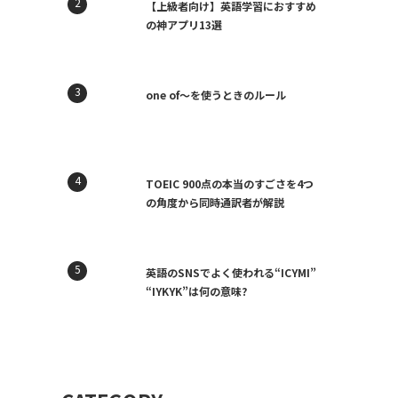
【上級者向け】英語学習におすすめ
の神アプリ13選
one of〜を使うときのルール
TOEIC 900点の本当のすごさを4つ
の角度から同時通訳者が解説
英語のSNSでよく使われる“ICYMI”
“IYKYK”は何の意味?