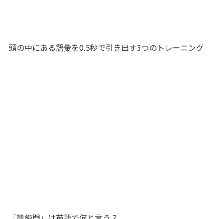
頭の中にある語彙を0.5秒で引き出す3つのトレーニング
「凱旋門」は英語で何と言う？