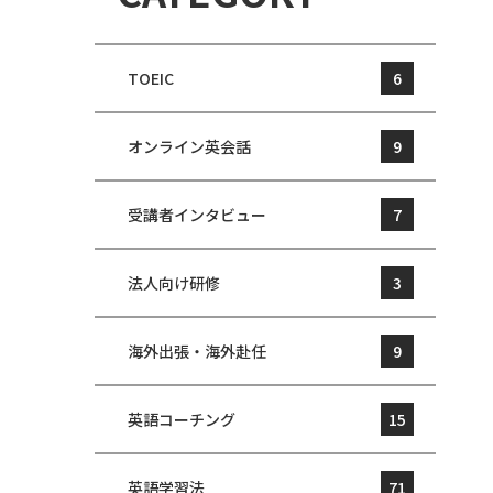
TOEIC
6
オンライン英会話
9
受講者インタビュー
7
法人向け研修
3
海外出張・海外赴任
9
英語コーチング
15
英語学習法
71