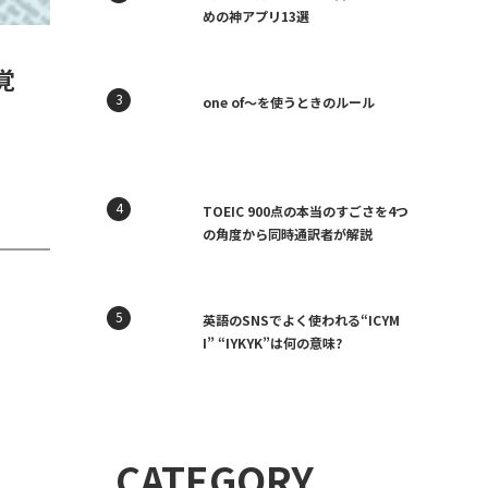
めの神アプリ13選
覚
one of〜を使うときのルール
TOEIC 900点の本当のすごさを4つ
の角度から同時通訳者が解説
英語のSNSでよく使われる“ICYM
I” “IYKYK”は何の意味?
CATEGORY